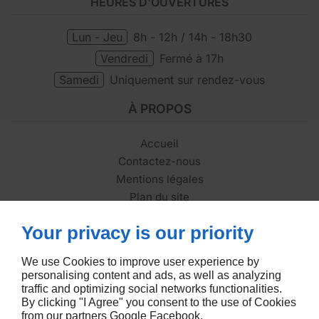
HEURES D'OUVERTURES
Lun - Jeu
8h - 12h / 14h - 18h30
Vendredi
Fermé à 17h
Samedi
Uniquement sur rendez-vous
À PROPOS
Accueil
Contactez-nous
Mentions légales
Plan du site
SUIVEZ-NOUS
Your privacy is our priority
We use Cookies to improve user experience by
personalising content and ads, as well as analyzing
traffic and optimizing social networks functionalities.
By clicking "I Agree" you consent to the use of Cookies
from our partners
Google
Facebook
.