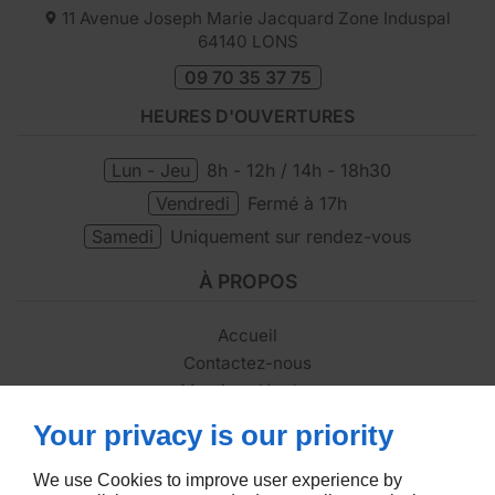
11 Avenue Joseph Marie Jacquard Zone Induspal
64140
LONS
09 70 35 37 75
HEURES D'OUVERTURES
Lun - Jeu
8h - 12h / 14h - 18h30
Vendredi
Fermé à 17h
Samedi
Uniquement sur rendez-vous
À PROPOS
Accueil
Contactez-nous
Mentions légales
Plan du site
Your privacy is our priority
SUIVEZ-NOUS
We use Cookies to improve user experience by